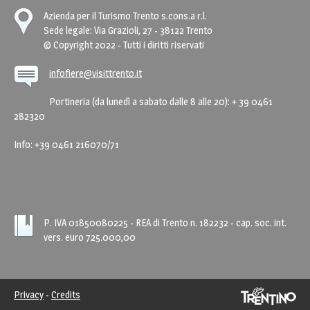
Azienda per il Turismo Trento s.cons.a r.l.
Sede legale: Via Grazioli, 27 - 38122 Trento
© Copyright 2022 - Tutti i diritti riservati
infofiere@visittrento.it
Portineria (da lunedì a sabato dalle 8 alle 20): + 39 0461
282320
Info: +39 0461 216070/71
P. IVA 01850080225
- REA di Trento n. 182232 - cap. soc. int.
vers. euro 725.000,00
Privacy
-
Credits