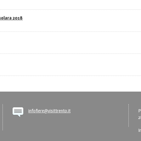
asolara 2018
infofiere@visittrento.it
P
2
I