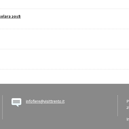
asolara 2018
infofiere@visittrento.it
P
2
I