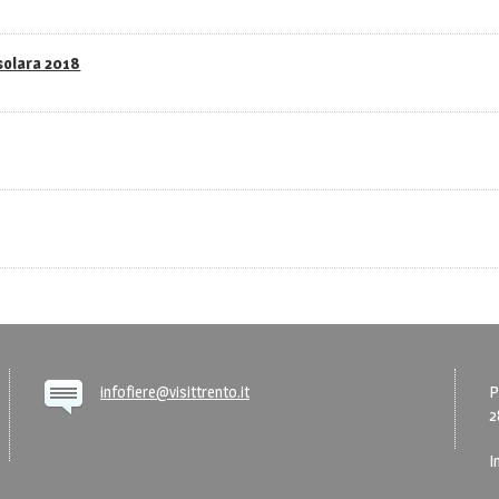
asolara 2018
infofiere@visittrento.it
P
2
I