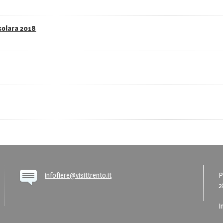
asolara 2018
infofiere@visittrento.it
P
2
I