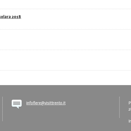
asolara 2018
infofiere@visittrento.it
P
2
I