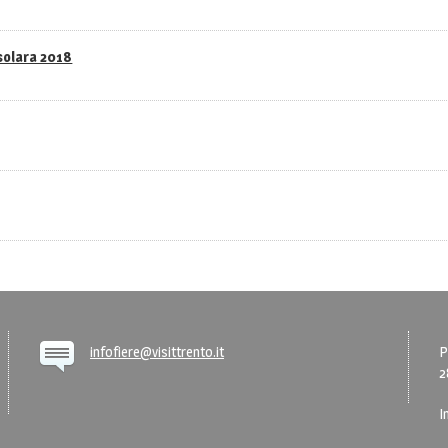
asolara 2018
infofiere@visittrento.it
P
2
I