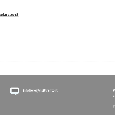
asolara 2018
infofiere@visittrento.it
P
2
I