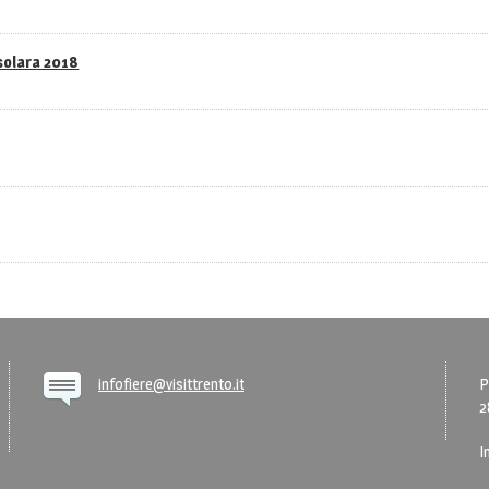
asolara 2018
infofiere@visittrento.it
P
2
I