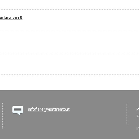
asolara 2018
infofiere@visittrento.it
P
2
I