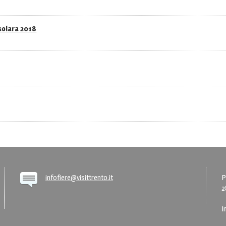
asolara 2018
infofiere@visittrento.it
P
2
I