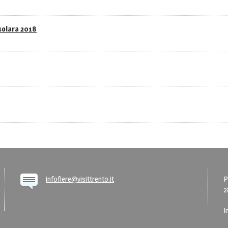
asolara 2018
infofiere@visittrento.it
P
2
I