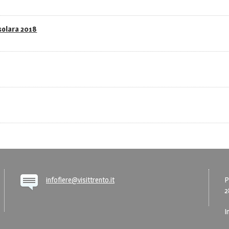
asolara 2018
infofiere@visittrento.it
P
2
I