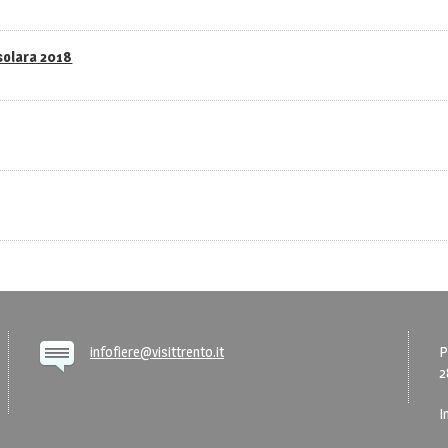
asolara 2018
infofiere@visittrento.it
P
2
I