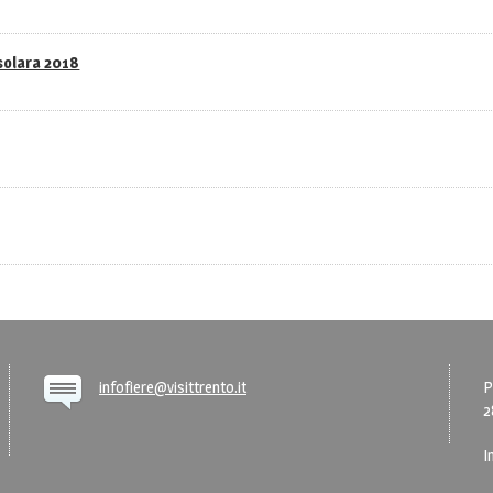
asolara 2018
infofiere@visittrento.it
P
2
I