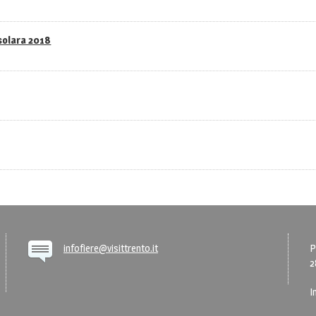
asolara 2018
infofiere@visittrento.it
P
2
I