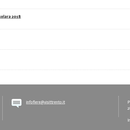
asolara 2018
infofiere@visittrento.it
P
2
I