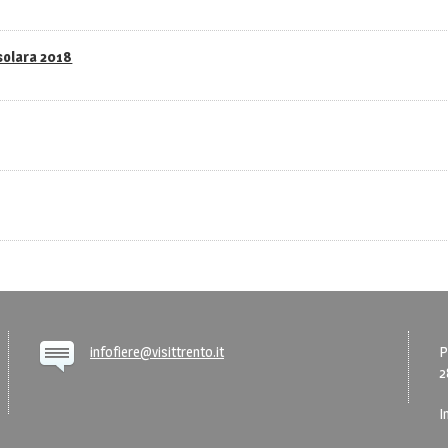
asolara 2018
infofiere@visittrento.it
P
2
I