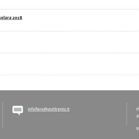
asolara 2018
infofiere@visittrento.it
P
2
I