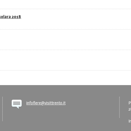
asolara 2018
infofiere@visittrento.it
P
2
I