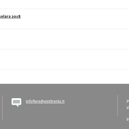
asolara 2018
infofiere@visittrento.it
P
2
I