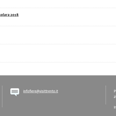
asolara 2018
infofiere@visittrento.it
P
2
I