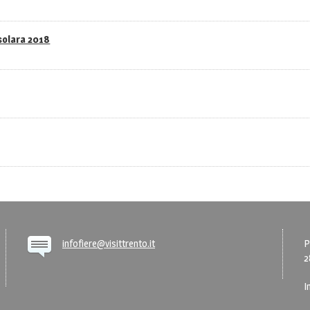
asolara 2018
infofiere@visittrento.it
P
2
I