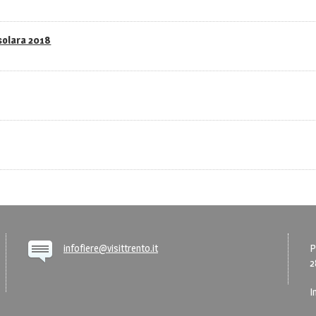
asolara 2018
infofiere@visittrento.it
P
2
I