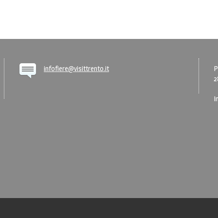
infofiere@visittrento.it
P
2
I