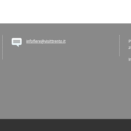
infofiere@visittrento.it
P
2
I