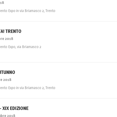
018
rento Expo in via Briamasco 2, Trento
TA! TRENTO
obre 2018
rento Expo, via Briamasco 2
UTUNNO
re 2018
rento Expo in via Briamasco 2, Trento
– XIX EDIZIONE
mbre 2018