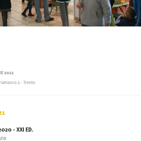
RE 2022
Briamasco 2 - Trento
21
020 - XXI ED.
ATO