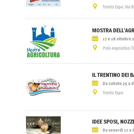
Trento Expo. Via 
MOSTRA DELL'AGR
17 e 18 ottobre 
Polo espositivo T
IL TRENTINO DEI 
Da sabato 25 a 
Trento Expo
IDEE SPOSI, NOZZ
Da venerdì 17 a