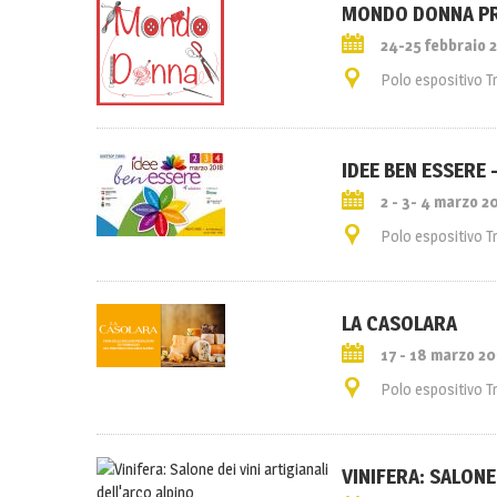
MONDO DONNA PR
24-25 febbraio 
Polo espositivo T
IDEE BEN ESSERE –
2 - 3- 4 marzo 2
Polo espositivo T
LA CASOLARA
17 - 18 marzo 2
Polo espositivo T
VINIFERA: SALONE