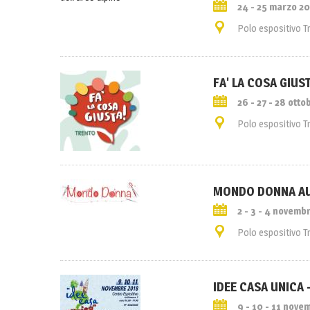
24 - 25 marzo 2
Polo espositivo T
FA' LA COSA GIUS
26 - 27 - 28 ott
Polo espositivo T
MONDO DONNA A
2 - 3 - 4 novemb
Polo espositivo T
IDEE CASA UNICA 
9 - 10 - 11 nove