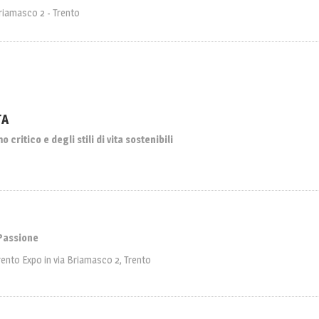
Briamasco 2 - Trento
TA
 critico e degli stili di vita sostenibili
 Passione
rento Expo in via Briamasco 2, Trento